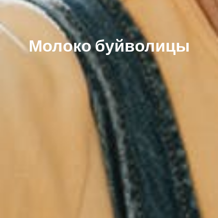
Молоко буйволицы