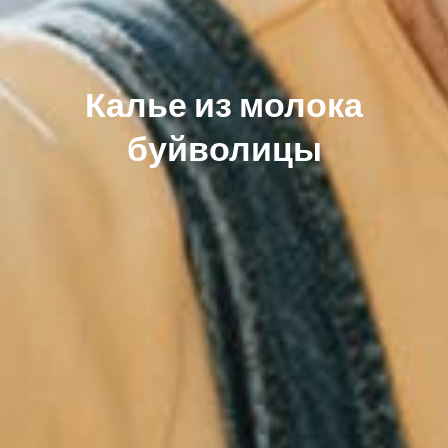
Калье из молока
буйволицы