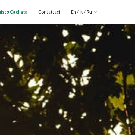
isto Cagliata
Contattaci
En / It / Ru